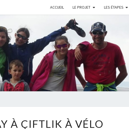
ACCUEIL
LE PROJET
LES ÉTAPES
AVE
LE
MOYE
DE
Y À ÇIFTLIK À VÉLO
DU
AKSARAY