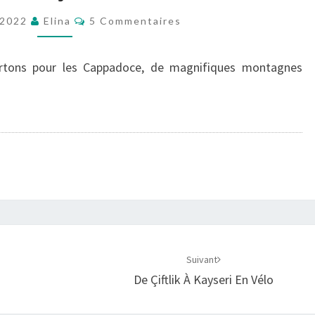
À
Commentaires
t 2022
Elina
5 Commentaires
ÇIFTLIK
BOR
À
rtons pour les Cappadoce, de magnifiques montagnes
VÉLO
Suivant
De Çiftlik À Kayseri En Vélo