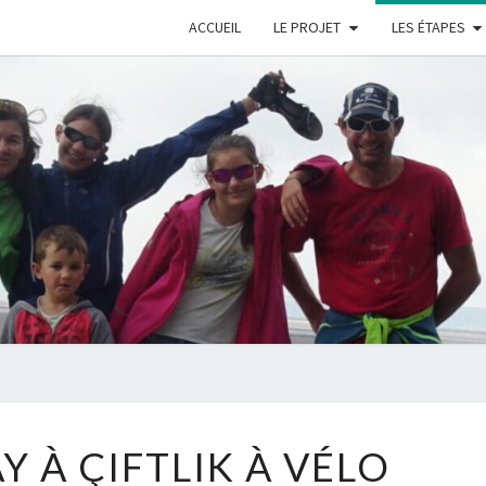
ACCUEIL
LE PROJET
LES ÉTAPES
AVE
LE
MOYE
DE
Y À ÇIFTLIK À VÉLO
DU
AKSARAY