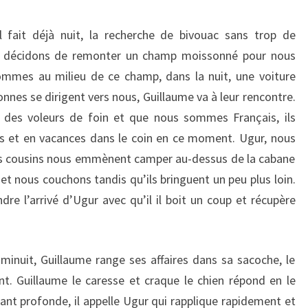
l fait déjà nuit, la recherche de bivouac sans trop de
s décidons de remonter un champ moissonné pour nous
sommes au milieu de ce champ, dans la nuit, une voiture
onnes se dirigent vers nous, Guillaume va à leur rencontre.
des voleurs de foin et que nous sommes Français, ils
es et en vacances dans le coin en ce moment. Ugur, nous
es cousins nous emmènent camper au-dessus de la cabane
t nous couchons tandis qu’ils bringuent un peu plus loin.
re l’arrivé d’Ugur avec qu’il il boit un coup et récupère
minuit, Guillaume range ses affaires dans sa sacoche, le
t. Guillaume le caresse et craque le chien répond en le
nt profonde, il appelle Ugur qui rapplique rapidement et