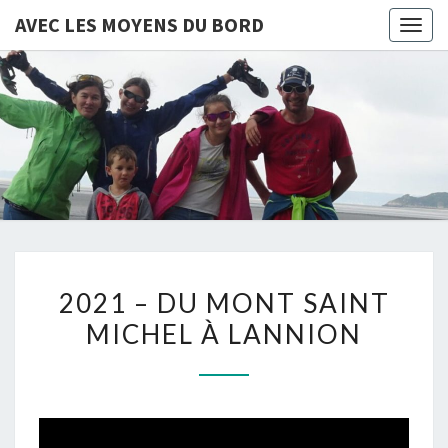
AVEC LES MOYENS DU BORD
Togg
navig
AVEC
LES
MOYENS
DU
2021
BORD
2021 – DU MONT SAINT
–
MICHEL À LANNION
DU
MONT
SAINT
MICHEL
À