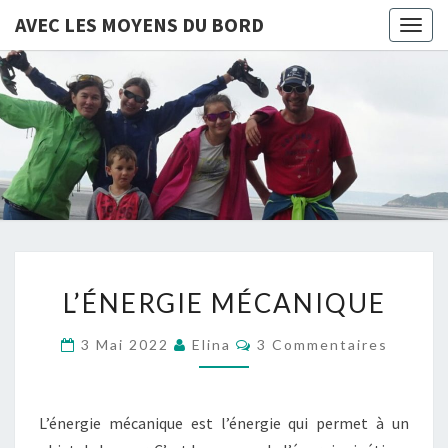
AVEC LES MOYENS DU BORD
Togg
navig
AVEC
LES
MOYENS
DU
L’ÉNERGIE
BORD
L’ÉNERGIE MÉCANIQUE
MÉCANIQUE
Commentaires
3 Mai 2022
Elina
3 Commentaires
L’énergie mécanique est l’énergie qui permet à un